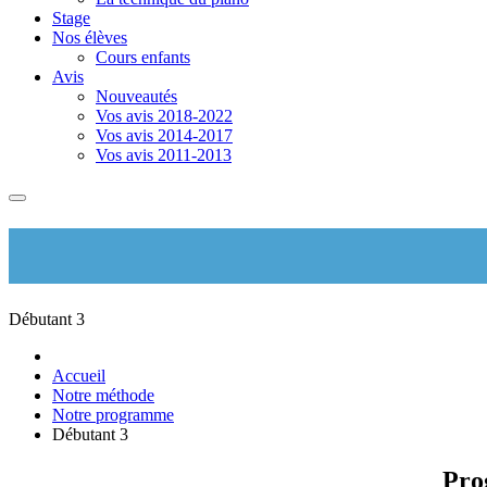
Stage
Nos élèves
Cours enfants
Avis
Nouveautés
Vos avis 2018-2022
Vos avis 2014-2017
Vos avis 2011-2013
Débutant 3
Accueil
Notre méthode
Notre programme
Débutant 3
Pro