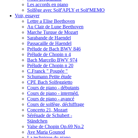
Les accords en piano
Solfège avec Solf'APLY et Solf'MEMO
Voir, essayer
Lettre a Elise Beethoven
Au Clair de Lune Beethoven
Marche Turque de Mozart
Sarabande de Haendel
Passacaille de Haendel
Prélude de Bach BWV 846
Prélude de Chopin n 4
Bach Marcello BWV 974
Prélude de Chopin n 20
C.Franck " Poupée "
Schumann Petite étude
CPE Bach Solfeggietto
Cours de piano - débutants
Cours de piano - interméd.
Cours de piano - avancé
Cours de solfège, déchiffrage
Concerto 21, Mozart
Sérénade de Schubert -
Ständchen
Valse de Chopin Op.69 No.2
Ave Maria Gounod
La technique du piano