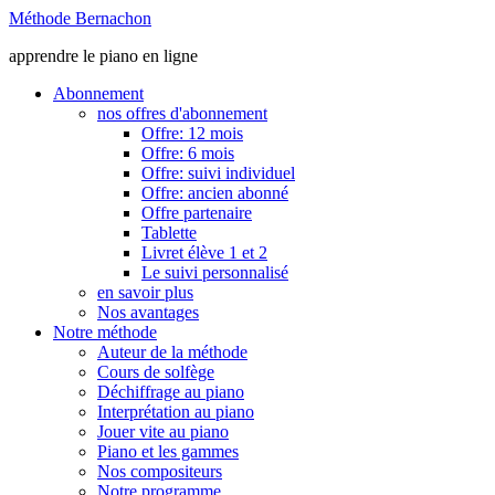
Méthode Bernachon
apprendre le piano en ligne
Abonnement
nos offres d'abonnement
Offre: 12 mois
Offre: 6 mois
Offre: suivi individuel
Offre: ancien abonné
Offre partenaire
Tablette
Livret élève 1 et 2
Le suivi personnalisé
en savoir plus
Nos avantages
Notre méthode
Auteur de la méthode
Cours de solfège
Déchiffrage au piano
Interprétation au piano
Jouer vite au piano
Piano et les gammes
Nos compositeurs
Notre programme