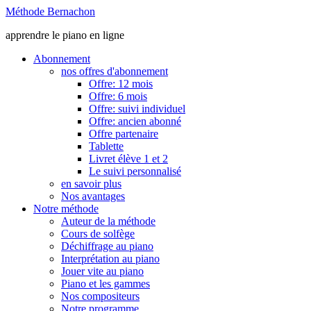
Méthode Bernachon
apprendre le piano en ligne
Abonnement
nos offres d'abonnement
Offre: 12 mois
Offre: 6 mois
Offre: suivi individuel
Offre: ancien abonné
Offre partenaire
Tablette
Livret élève 1 et 2
Le suivi personnalisé
en savoir plus
Nos avantages
Notre méthode
Auteur de la méthode
Cours de solfège
Déchiffrage au piano
Interprétation au piano
Jouer vite au piano
Piano et les gammes
Nos compositeurs
Notre programme