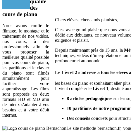
qualité
des
cours de piano
Chers élèves, chers amis pianistes,
Nous avons confié le
C’est avec grand plaisir que nous vous 
filmage, le montage et le
dédié aux débutants, ce nouveau volume p
traitement de nos vidéos,
exigence et plaisir.
nos cours, à des
professionnels afin de
Depuis maintenant près de 15 ans, la
Mé
vous proposer la
techniques, vidéos d’interprétation et outi
meilleure qualité possible
profondeur et autonomie.
pour vos cours de piano;
les partitions et le clavier
Le Livret 2
s’adresse à tous les élèves
a
du piano sont filmés
simultanément pour
les bases du piano et souhaitant aller plus
faciliter votre
Il vient compléter le
Livret 1
, destiné au
apprentissage. Les films
sont proposés en deux
8 articles pédagogiques
sur les su
formats HD et MD afin
de mieux s'adapter à vos
10 partitions de notre program
besoins et à votre débit
internet.
Des
conseils concrets
pour structu
Le site methode-bernachon.fr, vo