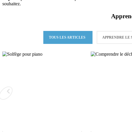
souhaitez.
Apprendr
TOUS LES ARTICLES
APPRENDRE LE 