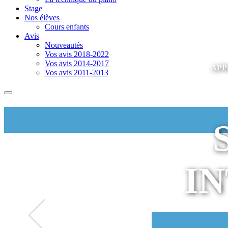
Stage
Nos élèves
Cours enfants
Avis
Nouveautés
Vos avis 2018-2022
Vos avis 2014-2017
APP
Vos avis 2011-2013
I