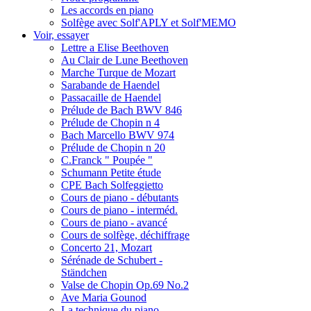
Les accords en piano
Solfège avec Solf'APLY et Solf'MEMO
Voir, essayer
Lettre a Elise Beethoven
Au Clair de Lune Beethoven
Marche Turque de Mozart
Sarabande de Haendel
Passacaille de Haendel
Prélude de Bach BWV 846
Prélude de Chopin n 4
Bach Marcello BWV 974
Prélude de Chopin n 20
C.Franck " Poupée "
Schumann Petite étude
CPE Bach Solfeggietto
Cours de piano - débutants
Cours de piano - interméd.
Cours de piano - avancé
Cours de solfège, déchiffrage
Concerto 21, Mozart
Sérénade de Schubert -
Ständchen
Valse de Chopin Op.69 No.2
Ave Maria Gounod
La technique du piano