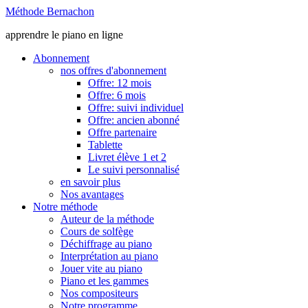
Méthode Bernachon
apprendre le piano en ligne
Abonnement
nos offres d'abonnement
Offre: 12 mois
Offre: 6 mois
Offre: suivi individuel
Offre: ancien abonné
Offre partenaire
Tablette
Livret élève 1 et 2
Le suivi personnalisé
en savoir plus
Nos avantages
Notre méthode
Auteur de la méthode
Cours de solfège
Déchiffrage au piano
Interprétation au piano
Jouer vite au piano
Piano et les gammes
Nos compositeurs
Notre programme