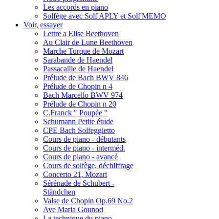
Les accords en piano
Solfège avec Solf'APLY et Solf'MEMO
Voir, essayer
Lettre a Elise Beethoven
Au Clair de Lune Beethoven
Marche Turque de Mozart
Sarabande de Haendel
Passacaille de Haendel
Prélude de Bach BWV 846
Prélude de Chopin n 4
Bach Marcello BWV 974
Prélude de Chopin n 20
C.Franck " Poupée "
Schumann Petite étude
CPE Bach Solfeggietto
Cours de piano - débutants
Cours de piano - interméd.
Cours de piano - avancé
Cours de solfège, déchiffrage
Concerto 21, Mozart
Sérénade de Schubert -
Ständchen
Valse de Chopin Op.69 No.2
Ave Maria Gounod
La technique du piano