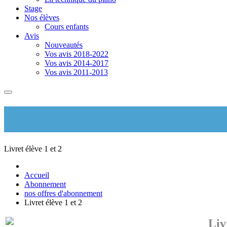
Stage
Nos élèves
Cours enfants
Avis
Nouveautés
Vos avis 2018-2022
Vos avis 2014-2017
Vos avis 2011-2013
Livret élève 1 et 2
Accueil
Abonnement
nos offres d'abonnement
Livret élève 1 et 2
Liv