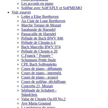
Les accords en piano
Solfège avec Solf'APLY et Solf'MEMO
Voir, essayer
Lettre a Elise Beethoven
Au Clair de Lune Beethoven
Marche Turque de Mozart
Sarabande de Haendel
Passacaille de Haendel
Prélude de Bach BWV 846
Prélude de Chopin n 4
Bach Marcello BWV 974
Prélude de Chopin n 20
C.Franck " Poupée "
Schumann Petite étude
CPE Bach Solfeggietto
Cours de piano - débutants
Cours de piano - interméd.
Cours de piano - avancé
Cours de solfège, déchiffrage
Concerto 21, Mozart
Sérénade de Schubert -
Ständchen
Valse de Chopin Op.69 No.2
Ave Maria Gounod
La technique du piano