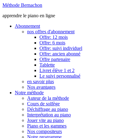
Méthode Bernachon
apprendre le piano en ligne
Abonnement
nos offres d'abonnement
Offre: 12 mois
Offre: 6 mois
Offre: suivi individuel
Offre: ancien abonné
Offre partenaire
Tablette
Livret élève 1 et 2
Le suivi personnalisé
en savoir plus
Nos avantages
Notre méthode
Auteur de la méthode
Cours de solfège
Déchiffrage au piano
Interprétation au piano
Jouer vite au piano
Piano et les gammes
Nos compositeurs
Notre programme