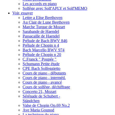
Les accords en piano
Solfège avec Solf'APLY et Solf'MEMO
Voir, essayer
Lettre a Elise Beethoven
Au Clair de Lune Beethoven
Marche Turque de Mozart
Sarabande de Haendel
Passacaille de Haendel
Prélude de Bach BWV 846
Prélude de Chopin n 4
Bach Marcello BWV 974
Prélude de Chopin n 20
C.Franck " Poupée "
Schumann Petite étude
CPE Bach Solfeggietto
Cours de piano - débutants
Cours de piano - interméd.
Cours de piano - avancé
Cours de solfège, déchiffrage
Concerto 21, Mozart
Sérénade de Schubert -
Ständchen
Valse de Chopin Op.69 No.2
Ave Maria Gounod
La technique du piano