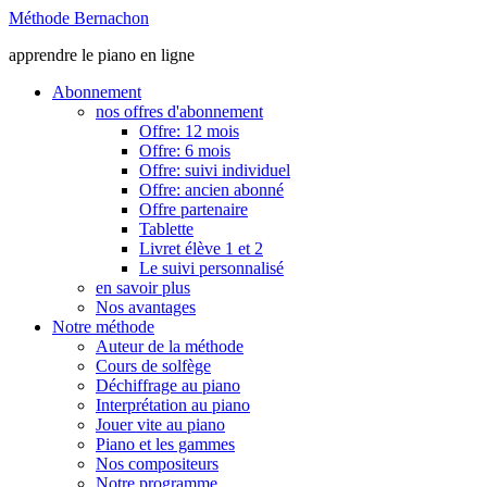
Méthode Bernachon
apprendre le piano en ligne
Abonnement
nos offres d'abonnement
Offre: 12 mois
Offre: 6 mois
Offre: suivi individuel
Offre: ancien abonné
Offre partenaire
Tablette
Livret élève 1 et 2
Le suivi personnalisé
en savoir plus
Nos avantages
Notre méthode
Auteur de la méthode
Cours de solfège
Déchiffrage au piano
Interprétation au piano
Jouer vite au piano
Piano et les gammes
Nos compositeurs
Notre programme