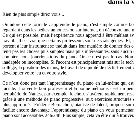
dans la v
Rien de plus simple direz-vous...
On adore cette formule : apprendre le piano, c'est simple comme bo
regardant dans les petites annonces ou sur internet, on découvre une m
Ce qui est possible, mais l’expérience nous apprend à être méfiant ave
travail.
Il est vrai que certains professeurs sont de vrais génies. E
portent à leur instrument se traduit dans leur manière de donner des
rend pas les choses plus simples mais plus intéressantes, sans aucun d
compter, nous jouerions tous du piano. Or ce n´est pas le cas. Non
inadaptée ou incomplète. Si l'accent est principalement mis sur la tec
solfège, la position des mains, le travail de rapidité de déchiffrement
développer votre jeu et votre style.
Ce n´est donc pas tant l´apprentissage du piano en lui-même qui est d
facilite. Trouver le bon professeur et la bonne méthode, c'est un pe
périphérie de Nantes, par exemple, le choix s´avérera rapidement res
grâce à une méthode de piano progressive, aux exercices structurés e
plus approprié.
Frédéric Bernachon, pianiste de talent, propose su
facilite encore davantage l´apprentissage du piano en vous permettan
piano sont accessibles 24h/24h. Plus simple, cela va être dur à trouver