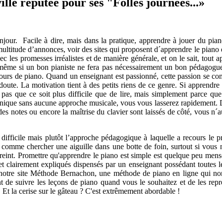
ille réputée pour ses "Folles journées...»
njour.
Facile à dire, mais dans la pratique, apprendre à jouer du pian
ultitude d’annonces, voir des sites qui proposent d´apprendre le piano 
c les promesses irréalistes et de manière générale, et on le sait, tout 
t, même si un bon pianiste ne fera pas nécessairement un bon pédagogu
 cours de piano. Quand un enseignant est passionné, cette passion se c
oute. La motivation tient à des petits riens de ce genre. Si apprendre l
 pas que ce soit plus difficile que de lire, mais simplement parce q
hnique sans aucune approche musicale, vous vous lasserez rapidement. D'
 des notes ou encore la maîtrise du clavier sont laissés de côté, vous n´
ifficile mais plutôt l’approche pédagogique à laquelle a recours le pr
u comme chercher une aiguille dans une botte de foin, surtout si vous n
treint. Promettre qu'apprendre le piano est simple est quelque peu me
t clairement expliqués dispensés par un enseignant possédant toutes les
r notre site Méthode Bernachon, une méthode de piano en ligne qui no
t de suivre les leçons de piano quand vous le souhaitez et de les rep
. Et la cerise sur le gâteau ? C'est extrêmement abordable !