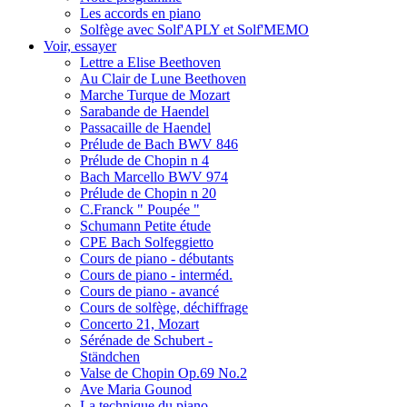
Les accords en piano
Solfège avec Solf'APLY et Solf'MEMO
Voir, essayer
Lettre a Elise Beethoven
Au Clair de Lune Beethoven
Marche Turque de Mozart
Sarabande de Haendel
Passacaille de Haendel
Prélude de Bach BWV 846
Prélude de Chopin n 4
Bach Marcello BWV 974
Prélude de Chopin n 20
C.Franck " Poupée "
Schumann Petite étude
CPE Bach Solfeggietto
Cours de piano - débutants
Cours de piano - interméd.
Cours de piano - avancé
Cours de solfège, déchiffrage
Concerto 21, Mozart
Sérénade de Schubert -
Ständchen
Valse de Chopin Op.69 No.2
Ave Maria Gounod
La technique du piano