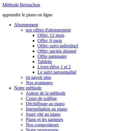
Méthode Bernachon
apprendre le piano en ligne
Abonnement
nos offres d'abonnement
Offre: 12 mois
Offre: 6 mois
Offre: suivi individuel
Offre: ancien abonné
Offre partenaire
Tablette
Livret élève 1 et 2
Le suivi personnalisé
en savoir plus
Nos avantages
Notre méthode
Auteur de la méthode
Cours de solfège
Déchiffrage au piano
Interprétation au piano
Jouer vite au piano
Piano et les gammes
Nos compositeurs
Notre programme